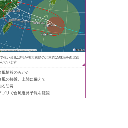
で強い台風13号が南大東島の北東約150kmを西北西
んでいます
台風情報のみかた
台風の接近、上陸に備えて
知る防災
アプリで台風進路予報を確認