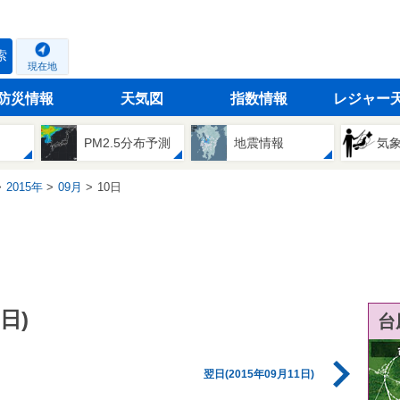
索
現在地
防災情報
天気図
指数情報
レジャー
PM2.5分布予測
地震情報
気
2015年
09月
10日
日)
台
翌日(2015年09月11日)