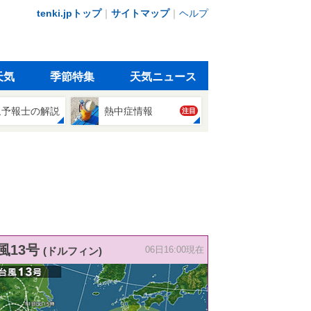
tenki.jpトップ
｜
サイトマップ
｜
ヘルプ
天気
季節特集
天気ニュース
象予報士の解説
熱中症情報
注目
風13号
(ドルフィン)
06日16:00現在