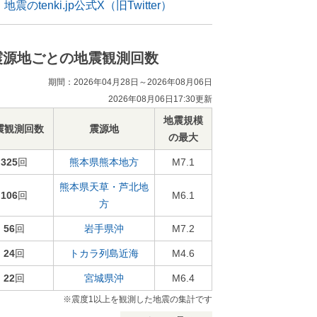
地震のtenki.jp公式X（旧Twitter）
震源地ごとの地震観測回数
期間：2026年04月28日～2026年08月06日
2026年08月06日17:30更新
地震規模
震観測回数
震源地
の最大
325
回
熊本県熊本地方
M7.1
熊本県天草・芦北地
106
回
M6.1
方
56
回
岩手県沖
M7.2
24
回
トカラ列島近海
M4.6
22
回
宮城県沖
M6.4
※震度1以上を観測した地震の集計です