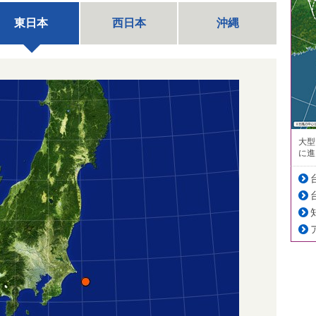
東日本
西日本
沖縄
大型
に進