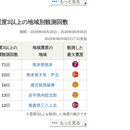
もっと見る
震度3以上の地域別観測回数
期間：2026年04月28日～2026年08月06日
2026年08月06日17:31更新
度3以上の
地域震度の
観測した
震観測回数
地域
最大震度
71
回
熊本県熊本
23
回
熊本県天草・芦北
16
回
鹿児島県薩摩
13
回
岩手県内陸北部
12
回
青森県三八上北
※震度3以上を観測した地震の集計です
もっと見る