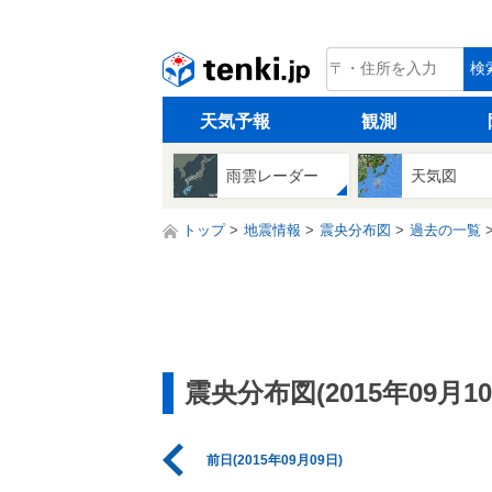
tenki.jp
検
天気予報
観測
雨雲レーダー
天気図
トップ
地震情報
震央分布図
過去の一覧
震央分布図(2015年09月10
前日(2015年09月09日)