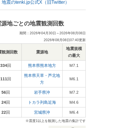
地震のtenki.jp公式X（旧Twitter）
震源地ごとの地震観測回数
期間：2026年04月30日～2026年08月08日
2026年08月08日07:40更新
地震規模
震観測回数
震源地
の最大
334
回
熊本県熊本地方
M7.1
熊本県天草・芦北地
111
回
M6.1
方
56
回
岩手県沖
M7.2
24
回
トカラ列島近海
M4.6
22
回
宮城県沖
M6.4
※震度1以上を観測した地震の集計です