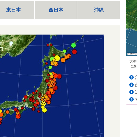
東日本
西日本
沖縄
大型
に進