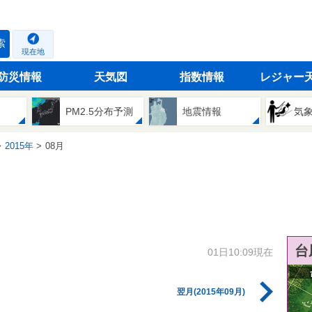
索
現在地
防災情報
天気図
指数情報
レジャー
PM2.5分布予測
地震情報
気
2015年
08月
台
01日10:09現在
翌月(2015年09月)