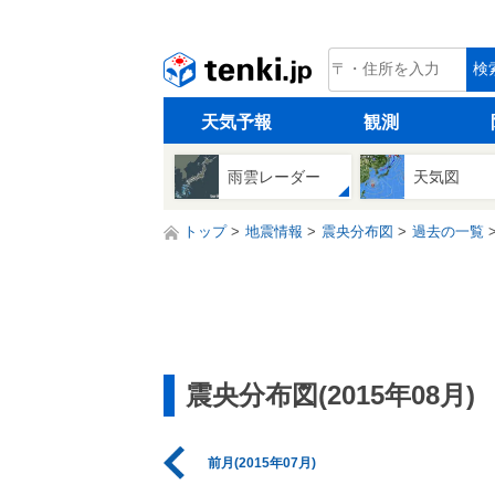
tenki.jp
検
天気予報
観測
雨雲レーダー
天気図
トップ
地震情報
震央分布図
過去の一覧
震央分布図(2015年08月)
前月(2015年07月)