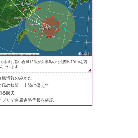
で非常に強い台風13号が久米島の北北西約70kmを西
んでいます
台風情報のみかた
台風の接近、上陸に備えて
知る防災
アプリで台風進路予報を確認