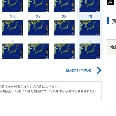
26
27
28
29
2
3
4
5
地
翌月(2015年09月)
気象庁から発表されたもののみになります。
る場合は一時的に小さな地震について気象庁から速報で発表されない