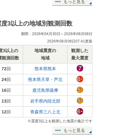
もっと見る
震度3以上の地域別観測回数
期間：2026年04月30日～2026年08月08日
2026年08月08日07:41更新
度3以上の
地域震度の
観測した
震観測回数
地域
最大震度
72
回
熊本県熊本
24
回
熊本県天草・芦北
16
回
鹿児島県薩摩
13
回
岩手県内陸北部
12
回
青森県三八上北
※震度3以上を観測した地震の集計です
もっと見る