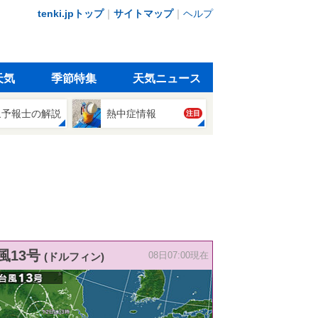
tenki.jpトップ
｜
サイトマップ
｜
ヘルプ
天気
季節特集
天気ニュース
象予報士の解説
熱中症情報
注目
風13号
(ドルフィン)
08日07:00現在