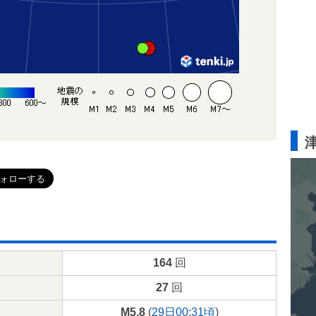
164
回
27
回
M5.8
(
29日00:31頃
)