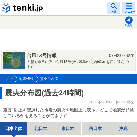
tenki.jp
検索
メニュー
現在地
台風13号情報
07日23:00現在
大型で非常に強い台風13号が久米島の北約90kmを西に進んでい
ます
トップ
地震情報
震央分布図
震央分布図(過去24時間)
2026年08月08日00:00現在
震度1以上を観測した地震の震央を地図上に表示。どこで地震が頻発
しているかを見ることができます。
日本全体
北日本
東日本
西日本
沖縄