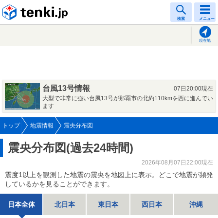
tenki.jp
検索
メニュー
現在地
台風13号情報
07日20:00現在
大型で非常に強い台風13号が那覇市の北約110kmを西に進んでい
ます
トップ
地震情報
震央分布図
震央分布図(過去24時間)
2026年08月07日22:00現在
震度1以上を観測した地震の震央を地図上に表示。どこで地震が頻発
しているかを見ることができます。
日本全体
北日本
東日本
西日本
沖縄