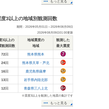
もっと見る
震度3以上の地域別観測回数
期間：2026年05月01日～2026年08月09日
2026年08月09日01:00更新
度3以上の
地域震度の
観測した
震観測回数
地域
最大震度
72
回
熊本県熊本
24
回
熊本県天草・芦北
16
回
鹿児島県薩摩
13
回
岩手県内陸北部
12
回
青森県三八上北
※震度3以上を観測した地震の集計です
もっと見る