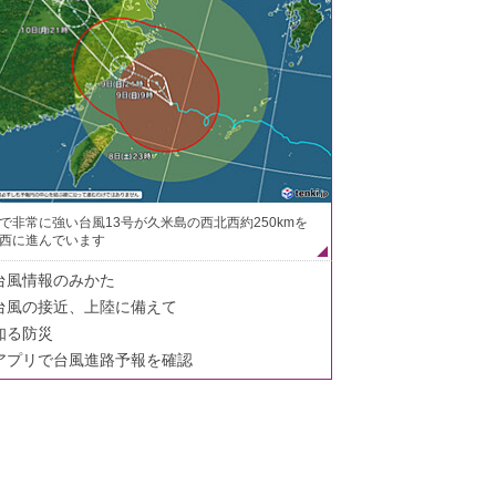
で非常に強い台風13号が久米島の西北西約250kmを
西に進んでいます
台風情報のみかた
台風の接近、上陸に備えて
知る防災
アプリで台風進路予報を確認