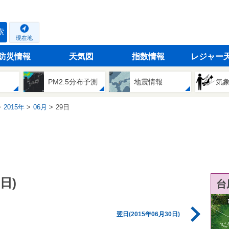
索
現在地
防災情報
天気図
指数情報
レジャー
PM2.5分布予測
地震情報
気
2015年
06月
29日
日)
台
翌日(2015年06月30日)