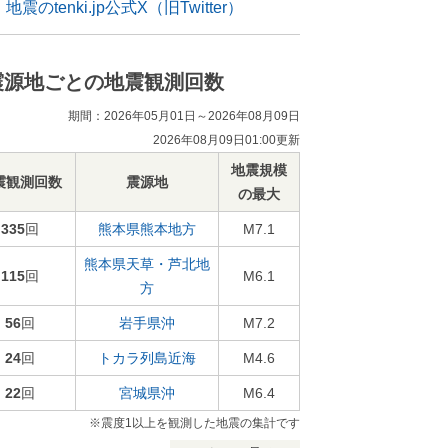
地震のtenki.jp公式X（旧Twitter）
震源地ごとの地震観測回数
期間：2026年05月01日～2026年08月09日
2026年08月09日01:00更新
地震規模
震観測回数
震源地
の最大
335
回
熊本県熊本地方
M7.1
熊本県天草・芦北地
115
回
M6.1
方
56
回
岩手県沖
M7.2
24
回
トカラ列島近海
M4.6
22
回
宮城県沖
M6.4
※震度1以上を観測した地震の集計です