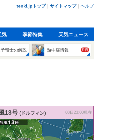
tenki.jpトップ
｜
サイトマップ
｜
ヘルプ
天気
季節特集
天気ニュース
象予報士の解説
熱中症情報
注目
風13号
(ドルフィン)
08日23:00現在