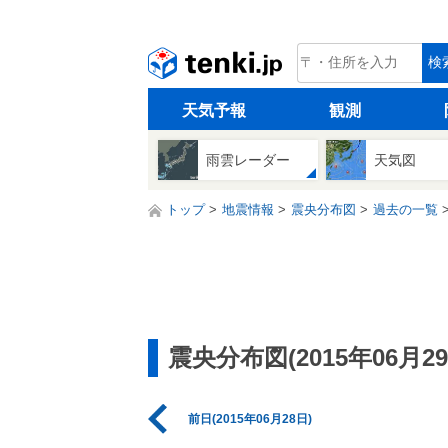
tenki.jp
検
天気予報
観測
雨雲レーダー
天気図
トップ
地震情報
震央分布図
過去の一覧
震央分布図(2015年06月29
前日(2015年06月28日)