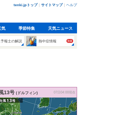
tenki.jpトップ
｜
サイトマップ
｜
ヘルプ
天気
季節特集
天気ニュース
象予報士の解説
熱中症情報
注目
風13号
(ドルフィン)
07日04:00現在