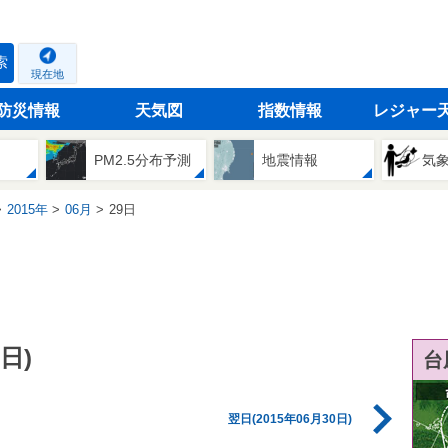
索
現在地
防災情報
天気図
指数情報
レジャー
PM2.5分布予測
地震情報
気
2015年
06月
29日
日)
台
翌日(2015年06月30日)