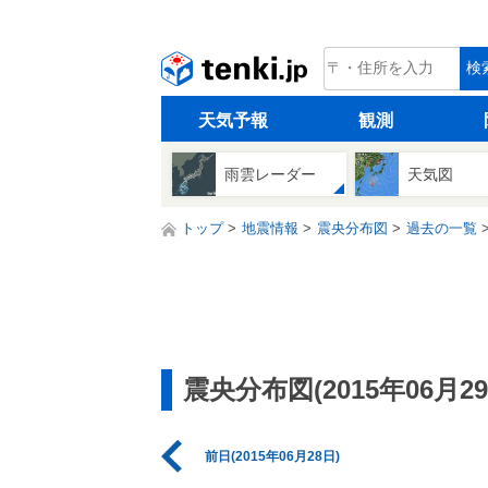
tenki.jp
検
天気予報
観測
雨雲レーダー
天気図
トップ
地震情報
震央分布図
過去の一覧
震央分布図(2015年06月29
前日(2015年06月28日)