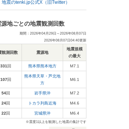
地震のtenki.jp公式X（旧Twitter）
震源地ごとの地震観測回数
期間：2026年04月29日～2026年08月07日
2026年08月07日04:40更新
地震規模
震観測回数
震源地
の最大
331
回
熊本県熊本地方
M7.1
熊本県天草・芦北地
107
回
M6.1
方
54
回
岩手県沖
M7.2
24
回
トカラ列島近海
M4.6
22
回
宮城県沖
M6.4
※震度1以上を観測した地震の集計です