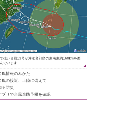
で強い台風13号が沖永良部島の東南東約160kmを西
んでいます
台風情報のみかた
台風の接近、上陸に備えて
知る防災
アプリで台風進路予報を確認