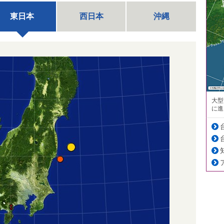
東日本
西日本
沖縄
大型
に進