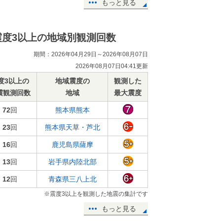
もっと見る
震度3以上の地域別観測回数
期間：2026年04月29日～2026年08月07日
2026年08月07日04:41更新
度3以上の
地域震度の
観測した
震観測回数
地域
最大震度
72
回
熊本県熊本
23
回
熊本県天草・芦北
16
回
鹿児島県薩摩
13
回
岩手県内陸北部
12
回
青森県三八上北
※震度3以上を観測した地震の集計です
もっと見る