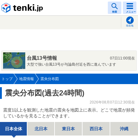
tenki.jp
検索
メニュー
現在地
台風13号情報
07日11:00現在
大型で強い台風13号が与論島付近を西に進んでいます
トップ
地震情報
震央分布図
震央分布図(過去24時間)
2026年08月07日12:30現在
震度1以上を観測した地震の震央を地図上に表示。どこで地震が頻発
しているかを見ることができます。
日本全体
北日本
東日本
西日本
沖縄