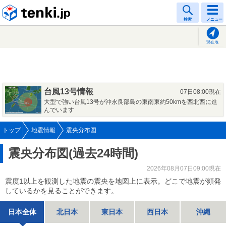
tenki.jp
検索
メニュー
現在地
台風13号情報
07日08:00現在
大型で強い台風13号が沖永良部島の東南東約50kmを西北西に進
んでいます
トップ
地震情報
震央分布図
震央分布図(過去24時間)
2026年08月07日09:00現在
震度1以上を観測した地震の震央を地図上に表示。どこで地震が頻発
しているかを見ることができます。
日本全体
北日本
東日本
西日本
沖縄