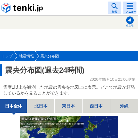
tenki.jp
検索
メニュー
現在地
トップ
地震情報
震央分布図
震央分布図(過去24時間)
2026年08月10日21:00現在
震度1以上を観測した地震の震央を地図上に表示。どこで地震が頻発
しているかを見ることができます。
日本全体
北日本
東日本
西日本
沖縄