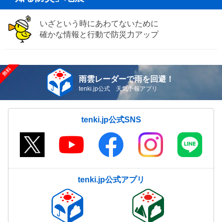
いざという時にあわてないために
確かな情報と行動で防災力アップ
雨雲レーダーで雨を回避！
tenki.jp公式 天気予報アプリ
tenki.jp公式SNS
tenki.jp公式アプリ