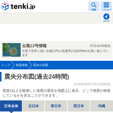
tenki.jp
検索
メニュー
現在地
台風13号情報
07日18:00現在
大型で非常に強い台風13号が名護市の北約50kmを西に進んでい
ます
トップ
地震情報
震央分布図
震央分布図(過去24時間)
2026年08月07日19:00現在
震度1以上を観測した地震の震央を地図上に表示。どこで地震が頻発
しているかを見ることができます。
日本全体
北日本
東日本
西日本
沖縄