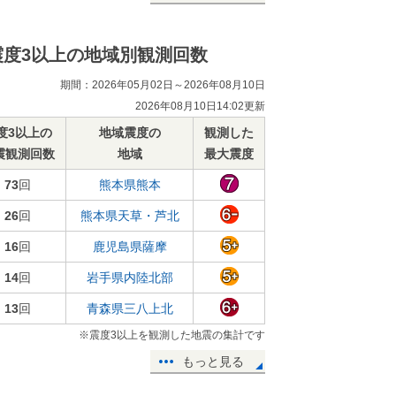
震度3以上の地域別観測回数
期間：2026年05月02日～2026年08月10日
2026年08月10日14:02更新
度3以上の
地域震度の
観測した
震観測回数
地域
最大震度
73
回
熊本県熊本
26
回
熊本県天草・芦北
16
回
鹿児島県薩摩
14
回
岩手県内陸北部
13
回
青森県三八上北
※震度3以上を観測した地震の集計です
もっと見る