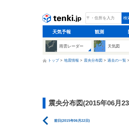
tenki.jp
検
天気予報
観測
雨雲レーダー
天気図
トップ
地震情報
震央分布図
過去の一覧
震央分布図(2015年06月23
前日(2015年06月22日)