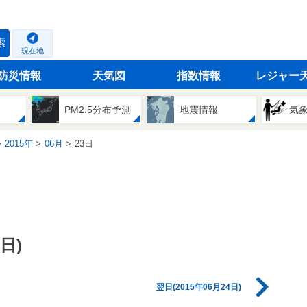
索
現在地
防災情報
天気図
指数情報
レジャー
PM2.5分布予測
地震情報
気
2015年
06月
23日
日)
翌日(2015年06月24日)