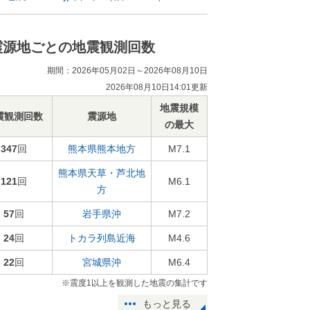
震源地ごとの地震観測回数
期間：2026年05月02日～2026年08月10日
2026年08月10日14:01更新
地震規模
震観測回数
震源地
の最大
347
回
熊本県熊本地方
M7.1
熊本県天草・芦北地
121
回
M6.1
方
57
回
岩手県沖
M7.2
24
回
トカラ列島近海
M4.6
22
回
宮城県沖
M6.4
※震度1以上を観測した地震の集計です
もっと見る