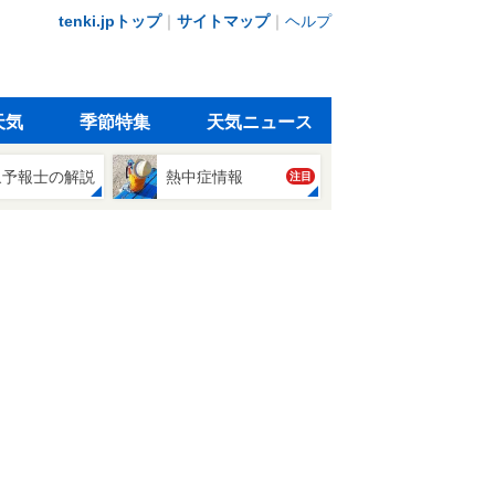
tenki.jpトップ
｜
サイトマップ
｜
ヘルプ
天気
季節特集
天気ニュース
象予報士の解説
熱中症情報
注目