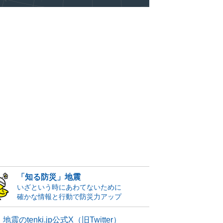
「知る防災」地震
いざという時にあわてないために
確かな情報と行動で防災力アップ
地震のtenki.jp公式X（旧Twitter）