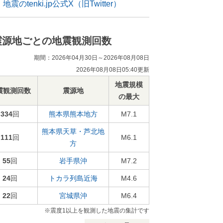
地震のtenki.jp公式X（旧Twitter）
震源地ごとの地震観測回数
期間：2026年04月30日～2026年08月08日
2026年08月08日05:40更新
地震規模
震観測回数
震源地
の最大
334
回
熊本県熊本地方
M7.1
熊本県天草・芦北地
111
回
M6.1
方
55
回
岩手県沖
M7.2
24
回
トカラ列島近海
M4.6
22
回
宮城県沖
M6.4
※震度1以上を観測した地震の集計です