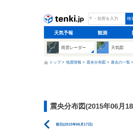
tenki.jp
検
天気予報
観測
雨雲レーダー
天気図
トップ
地震情報
震央分布図
過去の一覧
震央分布図(2015年06月18
前日(2015年06月17日)