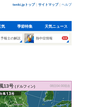
tenki.jpトップ
｜
サイトマップ
｜
ヘルプ
天気
季節特集
天気ニュース
象予報士の解説
熱中症情報
注目
風13号
(ドルフィン)
08日04:00現在