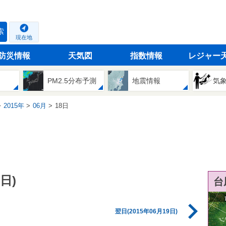
索
現在地
防災情報
天気図
指数情報
レジャー
PM2.5分布予測
地震情報
気
2015年
06月
18日
日)
台
翌日(2015年06月19日)