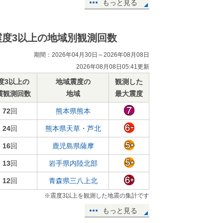
もっと見る
震度3以上の地域別観測回数
期間：2026年04月30日～2026年08月08日
2026年08月08日05:41更新
度3以上の
地域震度の
観測した
震観測回数
地域
最大震度
72
回
熊本県熊本
24
回
熊本県天草・芦北
16
回
鹿児島県薩摩
13
回
岩手県内陸北部
12
回
青森県三八上北
※震度3以上を観測した地震の集計です
もっと見る