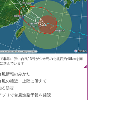
で非常に強い台風13号が久米島の北北西約40kmを南
に進んでいます
台風情報のみかた
台風の接近、上陸に備えて
知る防災
アプリで台風進路予報を確認