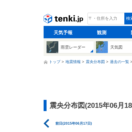
tenki.jp
検
天気予報
観測
雨雲レーダー
天気図
トップ
地震情報
震央分布図
過去の一覧
震央分布図(2015年06月18
前日(2015年06月17日)