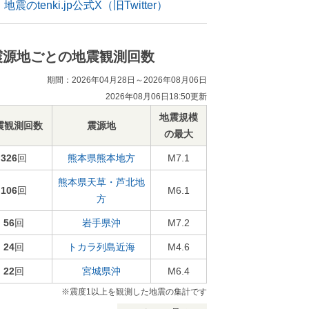
地震のtenki.jp公式X（旧Twitter）
震源地ごとの地震観測回数
期間：2026年04月28日～2026年08月06日
2026年08月06日18:50更新
地震規模
震観測回数
震源地
の最大
326
回
熊本県熊本地方
M7.1
熊本県天草・芦北地
106
回
M6.1
方
56
回
岩手県沖
M7.2
24
回
トカラ列島近海
M4.6
22
回
宮城県沖
M6.4
※震度1以上を観測した地震の集計です