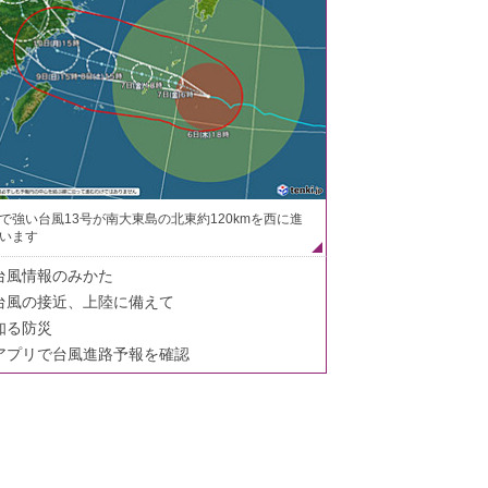
で強い台風13号が南大東島の北東約120kmを西に進
います
台風情報のみかた
台風の接近、上陸に備えて
知る防災
アプリで台風進路予報を確認