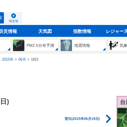
索
現在地
防災情報
天気図
指数情報
レジャー
PM2.5分布予測
地震情報
気
2015年
06月
18日
日)
台
翌日(2015年06月19日)