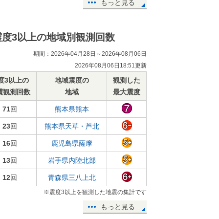
もっと見る
震度3以上の地域別観測回数
期間：2026年04月28日～2026年08月06日
2026年08月06日18:51更新
度3以上の
地域震度の
観測した
震観測回数
地域
最大震度
71
回
熊本県熊本
23
回
熊本県天草・芦北
16
回
鹿児島県薩摩
13
回
岩手県内陸北部
12
回
青森県三八上北
※震度3以上を観測した地震の集計です
もっと見る