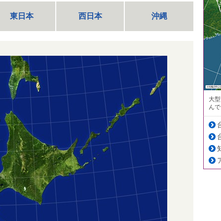
東日本
西日本
沖縄
大型
んで