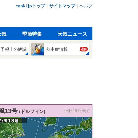
tenki.jpトップ
｜
サイトマップ
｜
ヘルプ
天気
季節特集
天気ニュース
象予報士の解説
熱中症情報
注目
風13号
(ドルフィン)
06日18:00現在