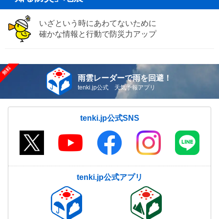
いざという時にあわてないために
確かな情報と行動で防災力アップ
雨雲レーダーで雨を回避！
tenki.jp公式 天気予報アプリ
tenki.jp公式SNS
tenki.jp公式アプリ