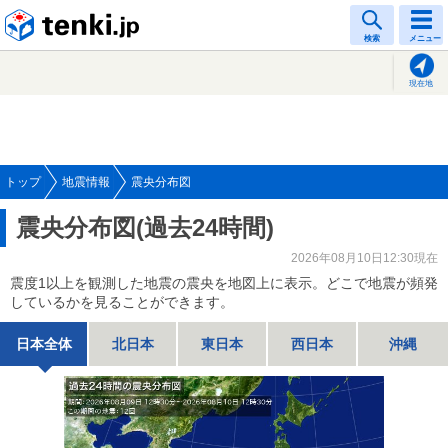
tenki.jp
検索
メニュー
現在地
トップ
地震情報
震央分布図
震央分布図(過去24時間)
2026年08月10日12:30現在
震度1以上を観測した地震の震央を地図上に表示。どこで地震が頻発
しているかを見ることができます。
日本全体
北日本
東日本
西日本
沖縄