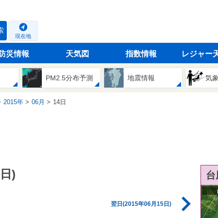
索
現在地
防災情報
天気図
指数情報
レジャー
PM2.5分布予測
地震情報
気
2015年
06月
14日
日)
台
翌日(2015年06月15日)