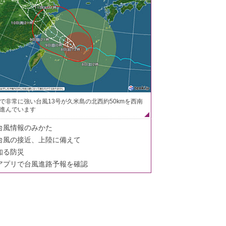
で非常に強い台風13号が久米島の北西約50kmを西南
進んでいます
台風情報のみかた
台風の接近、上陸に備えて
知る防災
アプリで台風進路予報を確認