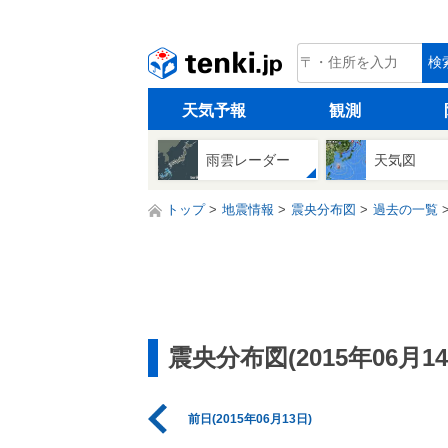
tenki.jp
検
天気予報
観測
雨雲レーダー
天気図
トップ
地震情報
震央分布図
過去の一覧
震央分布図(2015年06月14
前日(2015年06月13日)