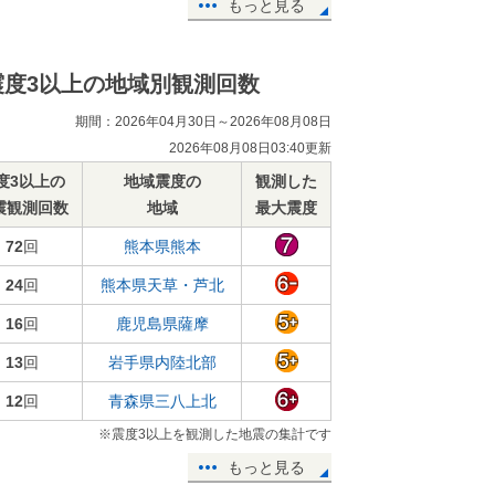
もっと見る
震度3以上の地域別観測回数
期間：2026年04月30日～2026年08月08日
2026年08月08日03:40更新
度3以上の
地域震度の
観測した
震観測回数
地域
最大震度
72
回
熊本県熊本
24
回
熊本県天草・芦北
16
回
鹿児島県薩摩
13
回
岩手県内陸北部
12
回
青森県三八上北
※震度3以上を観測した地震の集計です
もっと見る