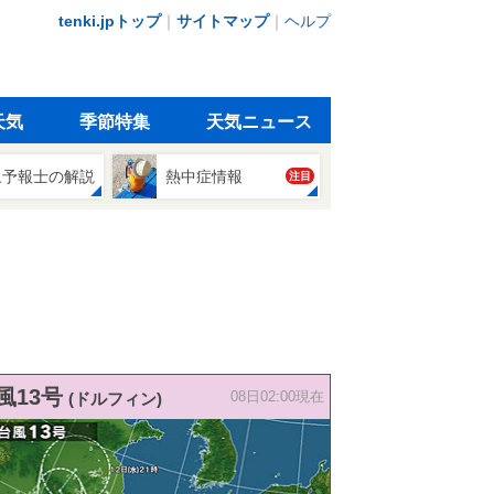
tenki.jpトップ
｜
サイトマップ
｜
ヘルプ
天気
季節特集
天気ニュース
象予報士の解説
熱中症情報
注目
風13号
(ドルフィン)
08日02:00現在