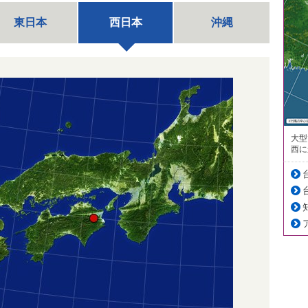
東日本
西日本
沖縄
大型
西に