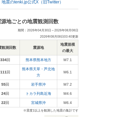
地震のtenki.jp公式X（旧Twitter）
震源地ごとの地震観測回数
期間：2026年04月30日～2026年08月08日
2026年08月08日03:40更新
地震規模
震観測回数
震源地
の最大
334
回
熊本県熊本地方
M7.1
熊本県天草・芦北地
111
回
M6.1
方
55
回
岩手県沖
M7.2
24
回
トカラ列島近海
M4.6
22
回
宮城県沖
M6.4
※震度1以上を観測した地震の集計です