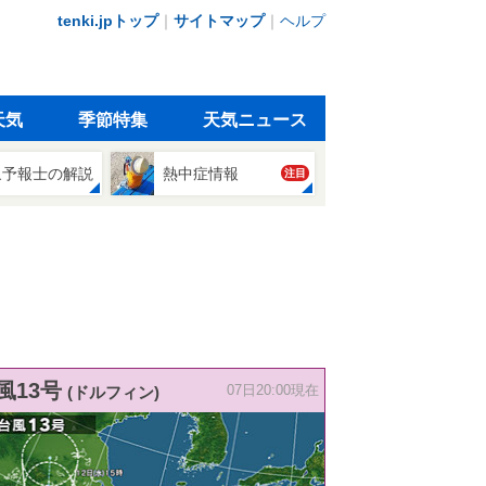
tenki.jpトップ
｜
サイトマップ
｜
ヘルプ
天気
季節特集
天気ニュース
象予報士の解説
熱中症情報
注目
風13号
(ドルフィン)
07日20:00現在