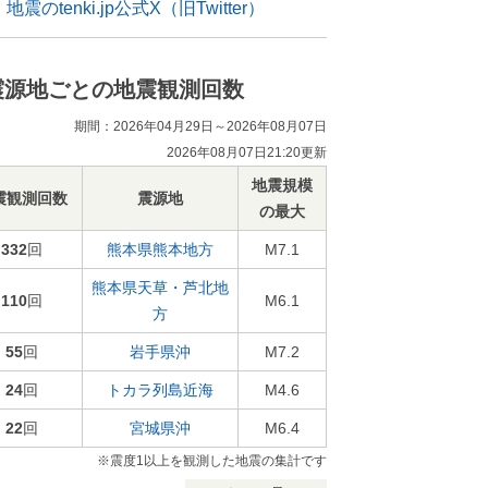
地震のtenki.jp公式X（旧Twitter）
震源地ごとの地震観測回数
期間：2026年04月29日～2026年08月07日
2026年08月07日21:20更新
地震規模
震観測回数
震源地
の最大
332
回
熊本県熊本地方
M7.1
熊本県天草・芦北地
110
回
M6.1
方
55
回
岩手県沖
M7.2
24
回
トカラ列島近海
M4.6
22
回
宮城県沖
M6.4
※震度1以上を観測した地震の集計です