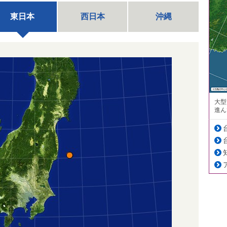
東日本
西日本
沖縄
大型
進ん