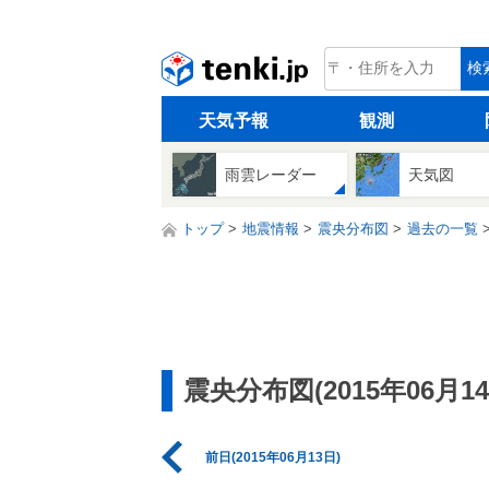
tenki.jp
検
天気予報
観測
雨雲レーダー
天気図
トップ
地震情報
震央分布図
過去の一覧
震央分布図(2015年06月14
前日(2015年06月13日)