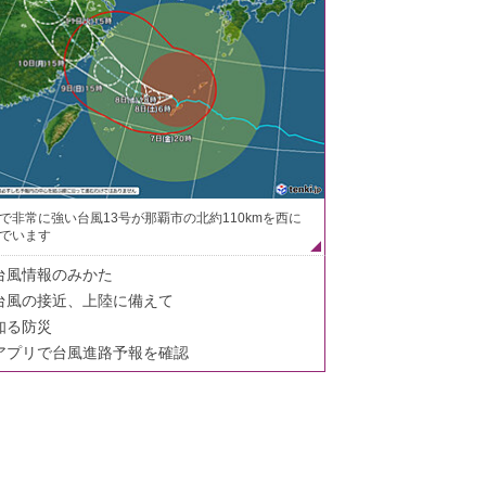
で非常に強い台風13号が那覇市の北約110kmを西に
でいます
台風情報のみかた
台風の接近、上陸に備えて
知る防災
アプリで台風進路予報を確認