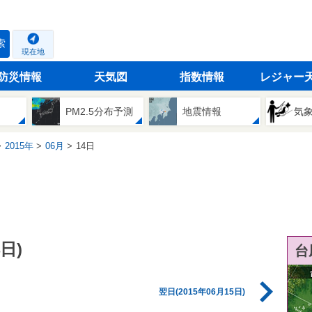
索
現在地
防災情報
天気図
指数情報
レジャー
PM2.5分布予測
地震情報
気
2015年
06月
14日
日)
台
翌日(2015年06月15日)