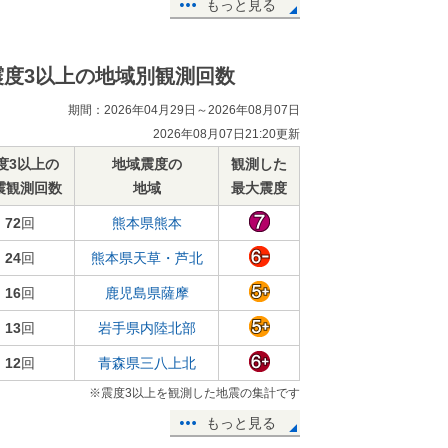
もっと見る
震度3以上の地域別観測回数
期間：2026年04月29日～2026年08月07日
2026年08月07日21:20更新
度3以上の
地域震度の
観測した
震観測回数
地域
最大震度
72
回
熊本県熊本
24
回
熊本県天草・芦北
16
回
鹿児島県薩摩
13
回
岩手県内陸北部
12
回
青森県三八上北
※震度3以上を観測した地震の集計です
もっと見る