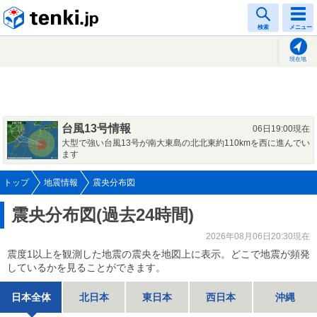
tenki.jp
検索
メニュー
現在地
台風13号情報
06日19:00現在
大型で強い台風13号が南大東島の北北東約110kmを西に進んでい
ます
トップ
地震情報
震央分布図
震央分布図(過去24時間)
2026年08月06日20:30現在
震度1以上を観測した地震の震央を地図上に表示。どこで地震が頻発
しているかを見ることができます。
日本全体
北日本
東日本
西日本
沖縄