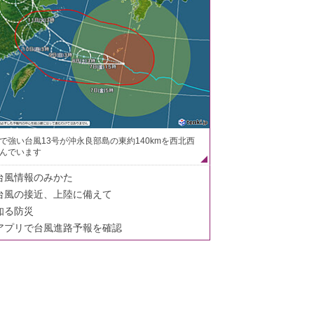
で強い台風13号が沖永良部島の東約140kmを西北西
んでいます
台風情報のみかた
台風の接近、上陸に備えて
知る防災
アプリで台風進路予報を確認