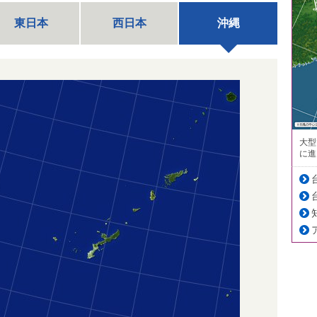
東日本
西日本
沖縄
大型
に進