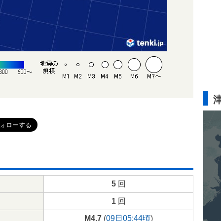
5
回
1
回
M4.7
(
09日05:44頃
)