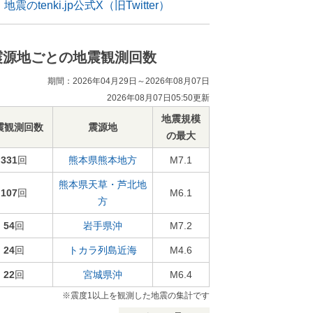
地震のtenki.jp公式X（旧Twitter）
震源地ごとの地震観測回数
期間：2026年04月29日～2026年08月07日
2026年08月07日05:50更新
地震規模
震観測回数
震源地
の最大
331
回
熊本県熊本地方
M7.1
熊本県天草・芦北地
107
回
M6.1
方
54
回
岩手県沖
M7.2
24
回
トカラ列島近海
M4.6
22
回
宮城県沖
M6.4
※震度1以上を観測した地震の集計です