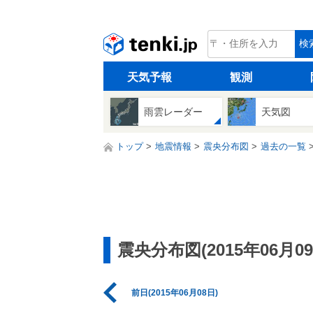
tenki.jp
検
天気予報
観測
雨雲レーダー
天気図
トップ
地震情報
震央分布図
過去の一覧
震央分布図(2015年06月09
前日(2015年06月08日)