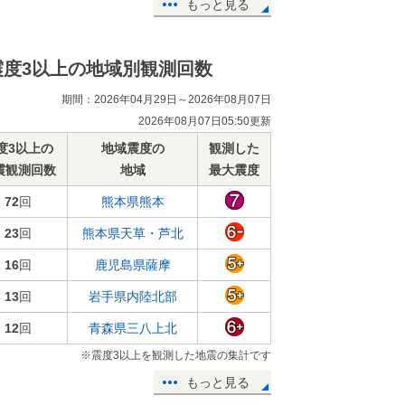
もっと見る
震度3以上の地域別観測回数
期間：2026年04月29日～2026年08月07日
2026年08月07日05:50更新
度3以上の
地域震度の
観測した
震観測回数
地域
最大震度
72
回
熊本県熊本
23
回
熊本県天草・芦北
16
回
鹿児島県薩摩
13
回
岩手県内陸北部
12
回
青森県三八上北
※震度3以上を観測した地震の集計です
もっと見る