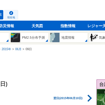
索
現在地
防災情報
天気図
指数情報
レジャー
PM2.5分布予測
地震情報
気
2015年
06月
09日
日)
台
翌日(2015年06月10日)