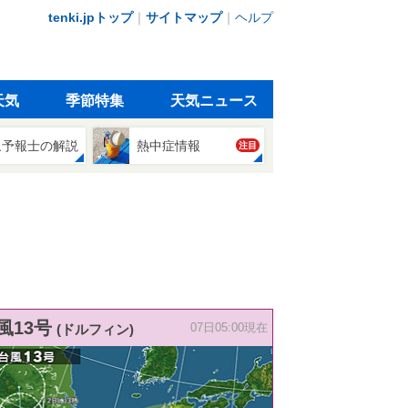
tenki.jpトップ
｜
サイトマップ
｜
ヘルプ
天気
季節特集
天気ニュース
象予報士の解説
熱中症情報
注目
風13号
(ドルフィン)
07日05:00現在