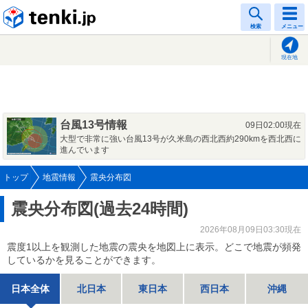
tenki.jp
検索
メニュー
現在地
台風13号情報
09日02:00現在
大型で非常に強い台風13号が久米島の西北西約290kmを西北西に
進んでいます
トップ
地震情報
震央分布図
震央分布図(過去24時間)
2026年08月09日03:30現在
震度1以上を観測した地震の震央を地図上に表示。どこで地震が頻発
しているかを見ることができます。
日本全体
北日本
東日本
西日本
沖縄