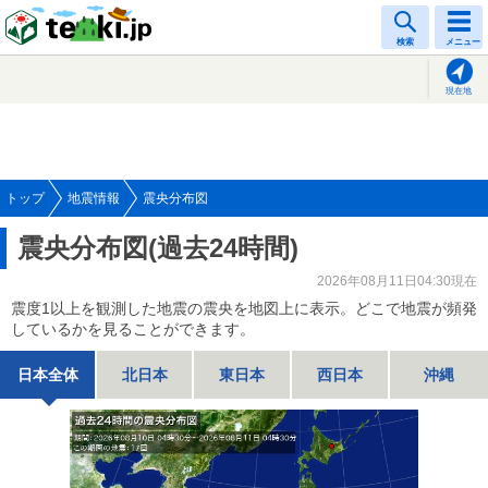
tenki.jp
検索
メニュー
現在地
トップ
地震情報
震央分布図
震央分布図(過去24時間)
2026年08月11日04:30現在
震度1以上を観測した地震の震央を地図上に表示。どこで地震が頻発
しているかを見ることができます。
日本全体
北日本
東日本
西日本
沖縄