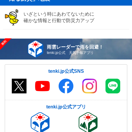
いざという時にあわてないために
確かな情報と行動で防災力アップ
雨雲レーダーで雨を回避！
tenki.jp公式 天気予報アプリ
tenki.jp公式SNS
tenki.jp公式アプリ