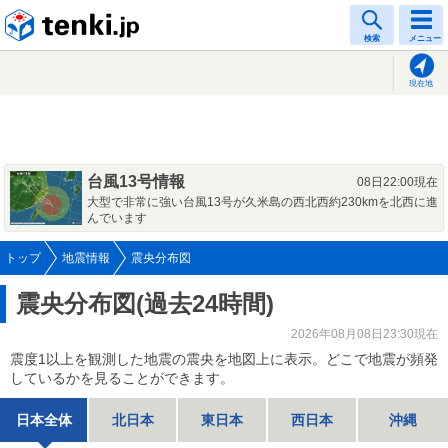
tenki.jp
検索
メニュー
現在地
台風13号情報
08日22:00現在
大型で非常に強い台風13号が久米島の西北西約230kmを北西に進
んでいます
トップ
地震情報
震央分布図
震央分布図(過去24時間)
2026年08月08日23:30現在
震度1以上を観測した地震の震央を地図上に表示。どこで地震が頻発
しているかを見ることができます。
日本全体
北日本
東日本
西日本
沖縄