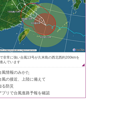
で非常に強い台風13号が久米島の西北西約200kmを
進んでいます
台風情報のみかた
台風の接近、上陸に備えて
知る防災
アプリで台風進路予報を確認