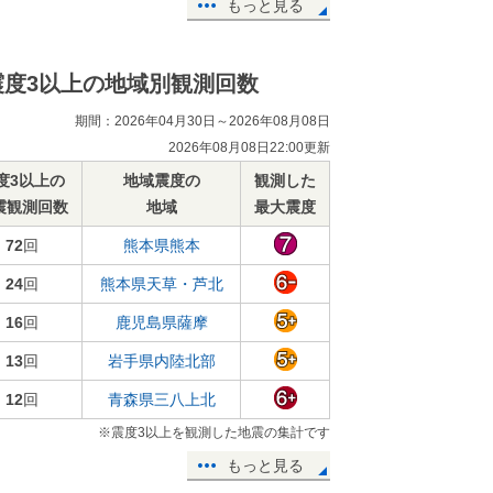
もっと見る
震度3以上の地域別観測回数
期間：2026年04月30日～2026年08月08日
2026年08月08日22:00更新
度3以上の
地域震度の
観測した
震観測回数
地域
最大震度
72
回
熊本県熊本
24
回
熊本県天草・芦北
16
回
鹿児島県薩摩
13
回
岩手県内陸北部
12
回
青森県三八上北
※震度3以上を観測した地震の集計です
もっと見る