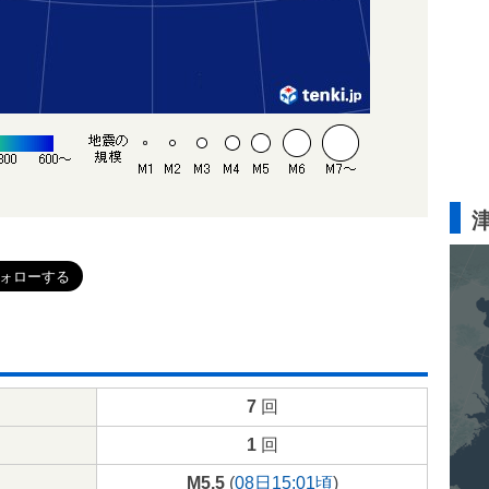
7
回
1
回
M5.5
(
08日15:01頃
)