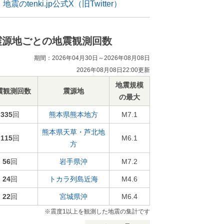
地震のtenki.jp公式X（旧Twitter）
震源地ごとの地震観測回数
期間：2026年04月30日～2026年08月08日
2026年08月08日22:00更新
地震規模
震観測回数
震源地
の最大
335
回
熊本県熊本地方
M7.1
熊本県天草・芦北地
115
回
M6.1
方
56
回
岩手県沖
M7.2
24
回
トカラ列島近海
M4.6
22
回
宮城県沖
M6.4
※震度1以上を観測した地震の集計です