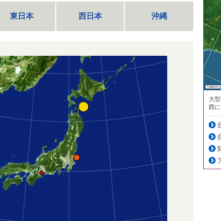
東日本
西日本
沖縄
大型
西に