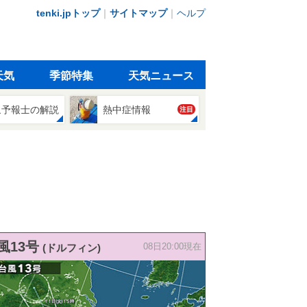
tenki.jpトップ
｜
サイトマップ
｜
ヘルプ
天気
季節特集
天気ニュース
象予報士の解説
熱中症情報
注目
風13号
(ドルフィン)
08日20:00現在