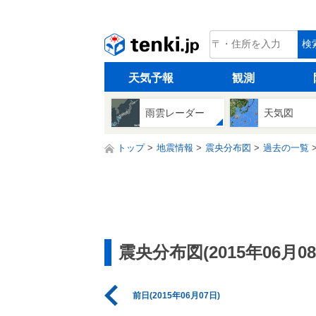
tenki.jp
検
天気予報
観測
雨雲レーダー
天気図
トップ
地震情報
震央分布図
過去の一覧
震央分布図(2015年06月08
前日(2015年06月07日)