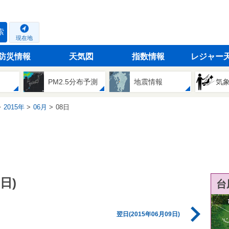
索
現在地
防災情報
天気図
指数情報
レジャー
PM2.5分布予測
地震情報
気
2015年
06月
08日
日)
台
翌日(2015年06月09日)