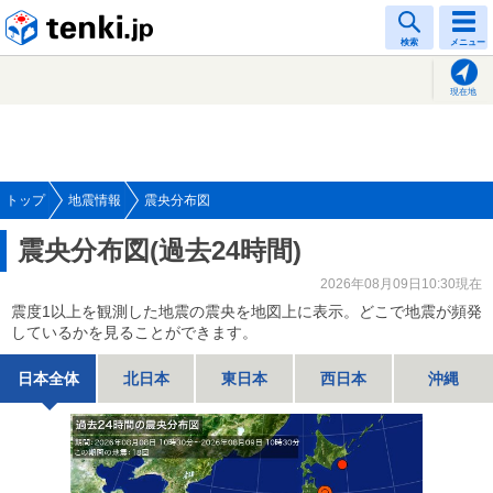
tenki.jp
検索
メニュー
現在地
トップ
地震情報
震央分布図
震央分布図(過去24時間)
2026年08月09日10:30現在
震度1以上を観測した地震の震央を地図上に表示。どこで地震が頻発
しているかを見ることができます。
日本全体
北日本
東日本
西日本
沖縄