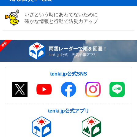
いざという時にあわてないために
確かな情報と行動で防災力アップ
雨雲レーダーで雨を回避！
tenki.jp公式 天気予報アプリ
tenki.jp公式SNS
tenki.jp公式アプリ