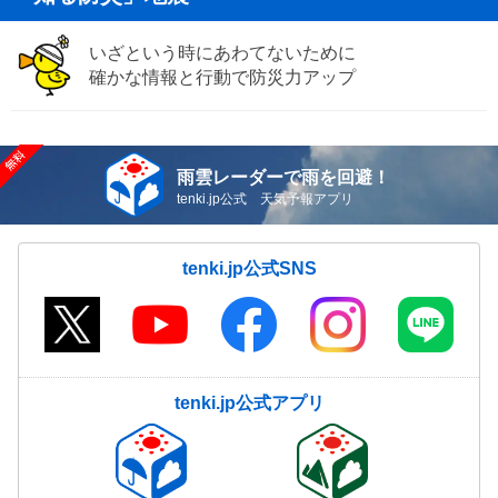
いざという時にあわてないために
確かな情報と行動で防災力アップ
雨雲レーダーで雨を回避！
tenki.jp公式 天気予報アプリ
tenki.jp公式SNS
tenki.jp公式アプリ