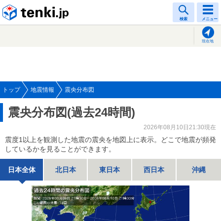
tenki.jp
検索
メニュー
現在地
トップ
地震情報
震央分布図
震央分布図(過去24時間)
2026年08月10日21:30現在
震度1以上を観測した地震の震央を地図上に表示。どこで地震が頻発
しているかを見ることができます。
日本全体
北日本
東日本
西日本
沖縄