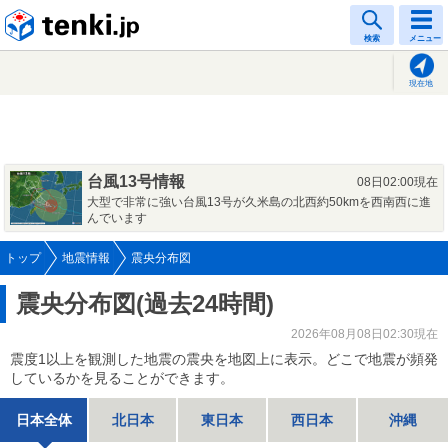
tenki.jp
検索
メニュー
現在地
台風13号情報
08日02:00現在
大型で非常に強い台風13号が久米島の北西約50kmを西南西に進
んでいます
トップ
地震情報
震央分布図
震央分布図(過去24時間)
2026年08月08日02:30現在
震度1以上を観測した地震の震央を地図上に表示。どこで地震が頻発
しているかを見ることができます。
日本全体
北日本
東日本
西日本
沖縄