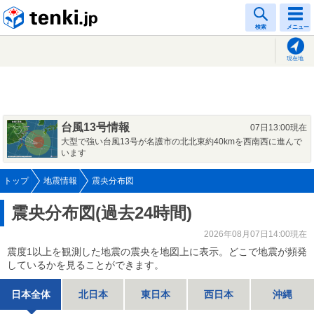
tenki.jp
検索
メニュー
現在地
台風13号情報
07日13:00現在
大型で強い台風13号が名護市の北北東約40kmを西南西に進んで
います
トップ
地震情報
震央分布図
震央分布図(過去24時間)
2026年08月07日14:00現在
震度1以上を観測した地震の震央を地図上に表示。どこで地震が頻発
しているかを見ることができます。
日本全体
北日本
東日本
西日本
沖縄