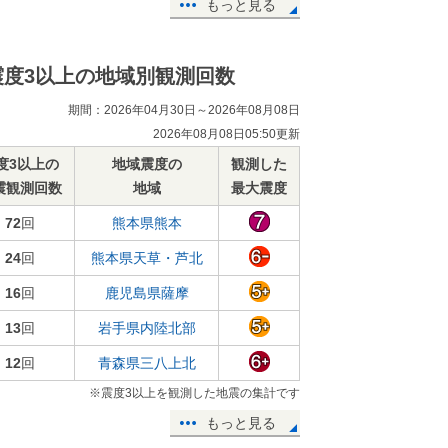
もっと見る
震度3以上の地域別観測回数
期間：2026年04月30日～2026年08月08日
2026年08月08日05:50更新
度3以上の
地域震度の
観測した
震観測回数
地域
最大震度
72
回
熊本県熊本
24
回
熊本県天草・芦北
16
回
鹿児島県薩摩
13
回
岩手県内陸北部
12
回
青森県三八上北
※震度3以上を観測した地震の集計です
もっと見る