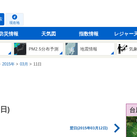
索
現在地
防災情報
天気図
指数情報
レジャー
PM2.5分布予測
地震情報
気
2015年
03月
11日
日)
台
翌日(2015年03月12日)