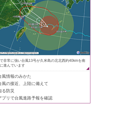
で非常に強い台風13号が久米島の北北西約40kmを南
に進んでいます
台風情報のみかた
台風の接近、上陸に備えて
知る防災
アプリで台風進路予報を確認