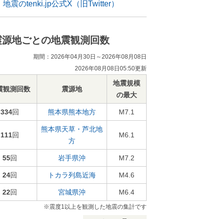
地震のtenki.jp公式X（旧Twitter）
震源地ごとの地震観測回数
期間：2026年04月30日～2026年08月08日
2026年08月08日05:50更新
地震規模
震観測回数
震源地
の最大
334
回
熊本県熊本地方
M7.1
熊本県天草・芦北地
111
回
M6.1
方
55
回
岩手県沖
M7.2
24
回
トカラ列島近海
M4.6
22
回
宮城県沖
M6.4
※震度1以上を観測した地震の集計です