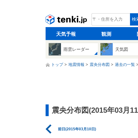
tenki.jp
検
天気予報
観測
雨雲レーダー
天気図
トップ
地震情報
震央分布図
過去の一覧
震央分布図(2015年03月11
前日(2015年03月10日)