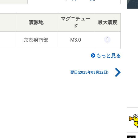
マグニチュー
震源地
最大震度
ド
京都府南部
M3.0
もっと見る
翌日(2015年03月12日)