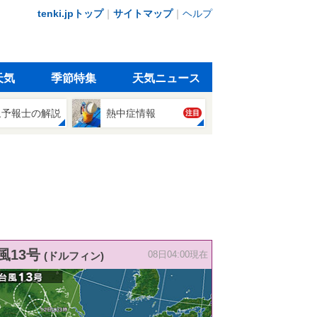
tenki.jpトップ
｜
サイトマップ
｜
ヘルプ
天気
季節特集
天気ニュース
象予報士の解説
熱中症情報
注目
風13号
(ドルフィン)
08日04:00現在