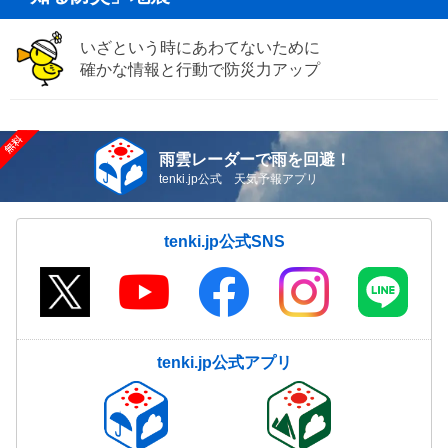
いざという時にあわてないために
確かな情報と行動で防災力アップ
雨雲レーダーで雨を回避！
tenki.jp公式 天気予報アプリ
tenki.jp公式SNS
tenki.jp公式アプリ