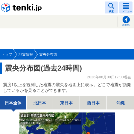
tenki.jp
検索
メニュー
現在地
トップ
地震情報
震央分布図
震央分布図(過去24時間)
2026年08月09日17:00現在
震度1以上を観測した地震の震央を地図上に表示。どこで地震が頻発
しているかを見ることができます。
日本全体
北日本
東日本
西日本
沖縄