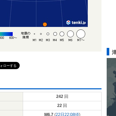
242
回
22
回
M6.7
(
22日22:08頃
)