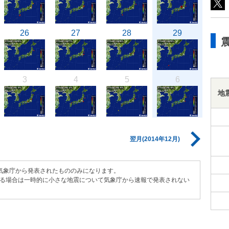
26
27
28
29
3
4
5
6
地
翌月(2014年12月)
気象庁から発表されたもののみになります。
る場合は一時的に小さな地震について気象庁から速報で発表されない