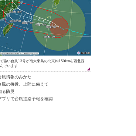
で強い台風13号が南大東島の北東約150kmを西北西
んでいます
台風情報のみかた
台風の接近、上陸に備えて
知る防災
アプリで台風進路予報を確認