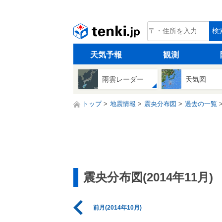
tenki.jp
検
天気予報
観測
雨雲レーダー
天気図
トップ
地震情報
震央分布図
過去の一覧
震央分布図(2014年11月)
前月(2014年10月)