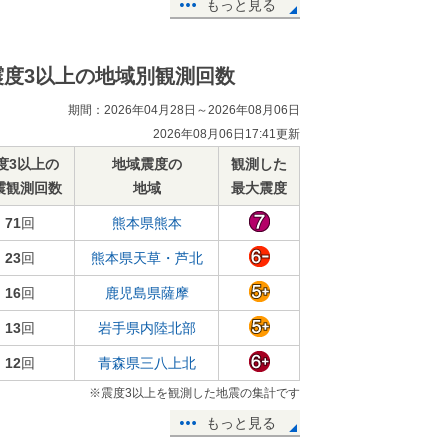
もっと見る
震度3以上の地域別観測回数
期間：2026年04月28日～2026年08月06日
2026年08月06日17:41更新
度3以上の
地域震度の
観測した
震観測回数
地域
最大震度
71
回
熊本県熊本
23
回
熊本県天草・芦北
16
回
鹿児島県薩摩
13
回
岩手県内陸北部
12
回
青森県三八上北
※震度3以上を観測した地震の集計です
もっと見る