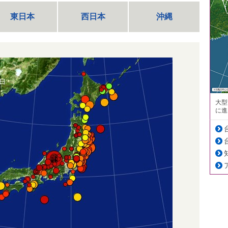
東日本
西日本
沖縄
大型
に進