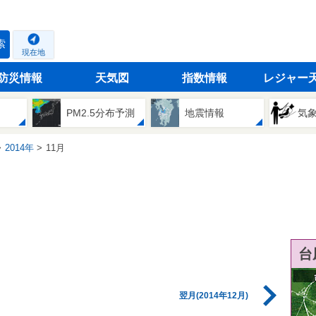
索
現在地
防災情報
天気図
指数情報
レジャー
PM2.5分布予測
地震情報
気
2014年
11月
台
翌月(2014年12月)