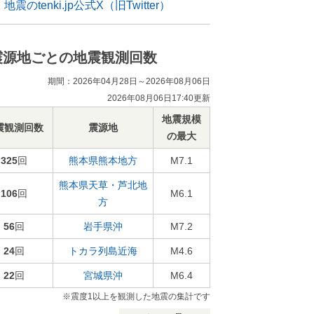
地震のtenki.jp公式X（旧Twitter）
震源地ごとの地震観測回数
期間：2026年04月28日～2026年08月06日
2026年08月06日17:40更新
地震規模
震観測回数
震源地
の最大
325
回
熊本県熊本地方
M7.1
熊本県天草・芦北地
106
回
M6.1
方
56
回
岩手県沖
M7.2
24
回
トカラ列島近海
M4.6
22
回
宮城県沖
M6.4
※震度1以上を観測した地震の集計です