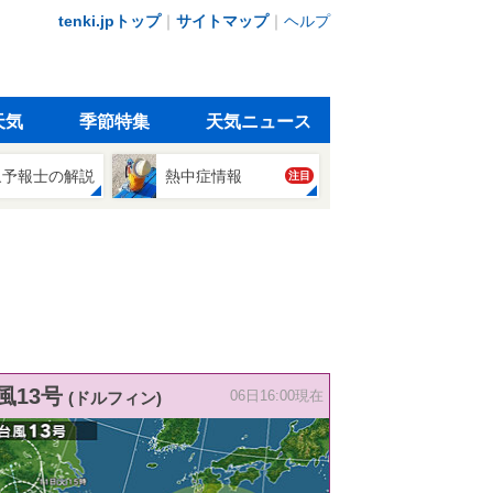
tenki.jpトップ
｜
サイトマップ
｜
ヘルプ
天気
季節特集
天気ニュース
象予報士の解説
熱中症情報
注目
風13号
(ドルフィン)
06日16:00現在