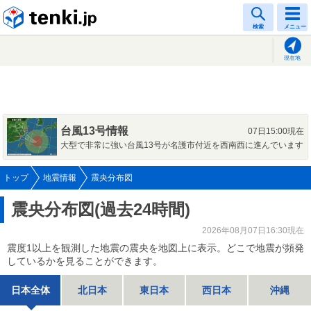
tenki.jp
検索
メニュー
現在地
台風13号情報
07日15:00現在
大型で非常に強い台風13号が名護市付近を西南西に進んでいます
トップ
地震情報
震央分布図
震央分布図(過去24時間)
2026年08月07日16:30現在
震度1以上を観測した地震の震央を地図上に表示。どこで地震が頻発
しているかを見ることができます。
日本全体
北日本
東日本
西日本
沖縄