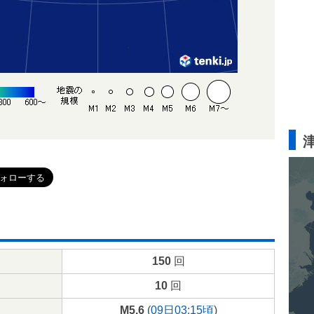
150
回
10
回
M5.6
(
09日03:15頃
)