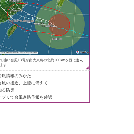
で強い台風13号が南大東島の北約100kmを西に進ん
ます
台風情報のみかた
台風の接近、上陸に備えて
知る防災
アプリで台風進路予報を確認