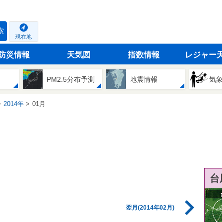
索
現在地
防災情報
天気図
指数情報
レジャー
PM2.5分布予測
地震情報
気
2014年
01月
台
翌月(2014年02月)