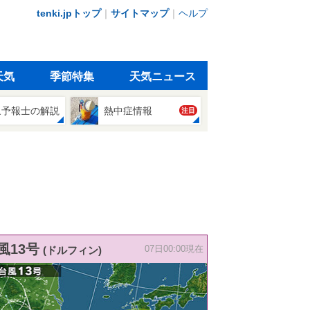
tenki.jpトップ
｜
サイトマップ
｜
ヘルプ
天気
季節特集
天気ニュース
象予報士の解説
熱中症情報
注目
風13号
(ドルフィン)
07日00:00現在