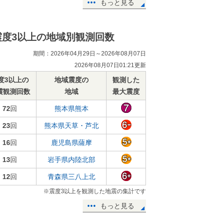
もっと見る
震度3以上の地域別観測回数
期間：2026年04月29日～2026年08月07日
2026年08月07日01:21更新
度3以上の
地域震度の
観測した
震観測回数
地域
最大震度
72
回
熊本県熊本
23
回
熊本県天草・芦北
16
回
鹿児島県薩摩
13
回
岩手県内陸北部
12
回
青森県三八上北
※震度3以上を観測した地震の集計です
もっと見る