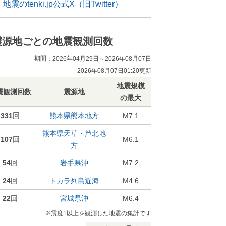
地震のtenki.jp公式X（旧Twitter）
震源地ごとの地震観測回数
期間：2026年04月29日～2026年08月07日
2026年08月07日01:20更新
地震規模
震観測回数
震源地
の最大
331
回
熊本県熊本地方
M7.1
熊本県天草・芦北地
107
回
M6.1
方
54
回
岩手県沖
M7.2
24
回
トカラ列島近海
M4.6
22
回
宮城県沖
M6.4
※震度1以上を観測した地震の集計です