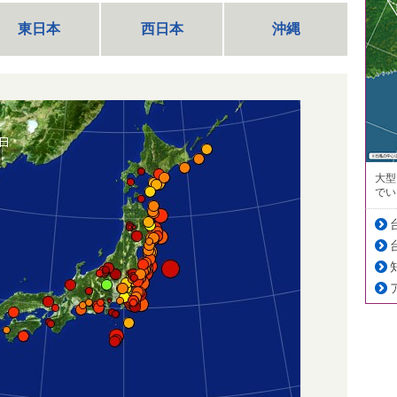
東日本
西日本
沖縄
大型
でい