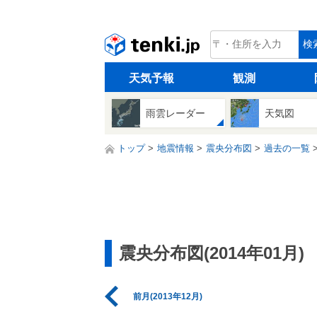
tenki.jp
検
天気予報
観測
雨雲レーダー
天気図
トップ
地震情報
震央分布図
過去の一覧
震央分布図(2014年01月)
前月(2013年12月)