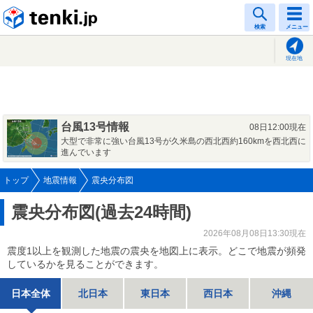
tenki.jp
検索
メニュー
現在地
台風13号情報
08日12:00現在
大型で非常に強い台風13号が久米島の西北西約160kmを西北西に
進んでいます
トップ
地震情報
震央分布図
震央分布図(過去24時間)
2026年08月08日13:30現在
震度1以上を観測した地震の震央を地図上に表示。どこで地震が頻発
しているかを見ることができます。
日本全体
北日本
東日本
西日本
沖縄