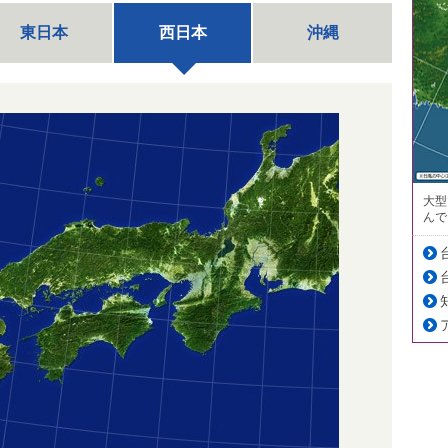
東日本
西日本
沖縄
大型
んで