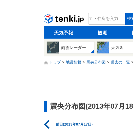
tenki.jp
検
天気予報
観測
雨雲レーダー
天気図
トップ
地震情報
震央分布図
過去の一覧
震央分布図(2013年07月18
前日(2013年07月17日)