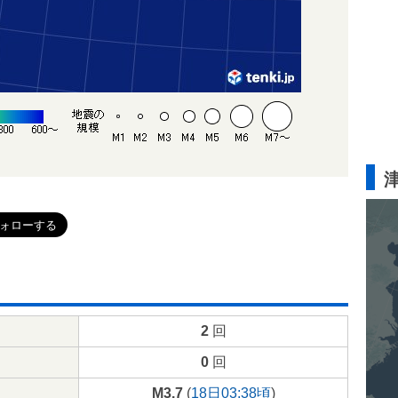
2
回
0
回
M3.7
(
18日03:38頃
)