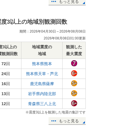
もっと見る
震度3以上の地域別観測回数
期間：2026年04月30日～2026年08月08日
2026年08月08日01:00更新
度3以上の
地域震度の
観測した
震観測回数
地域
最大震度
72
回
熊本県熊本
24
回
熊本県天草・芦北
16
回
鹿児島県薩摩
13
回
岩手県内陸北部
12
回
青森県三八上北
※震度3以上を観測した地震の集計です
もっと見る