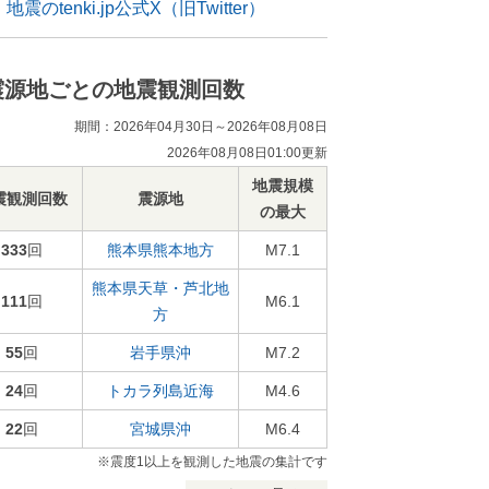
地震のtenki.jp公式X（旧Twitter）
震源地ごとの地震観測回数
期間：2026年04月30日～2026年08月08日
2026年08月08日01:00更新
地震規模
震観測回数
震源地
の最大
333
回
熊本県熊本地方
M7.1
熊本県天草・芦北地
111
回
M6.1
方
55
回
岩手県沖
M7.2
24
回
トカラ列島近海
M4.6
22
回
宮城県沖
M6.4
※震度1以上を観測した地震の集計です