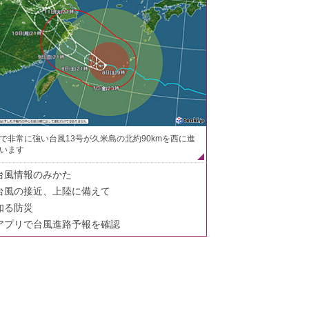
で非常に強い台風13号が久米島の北約90kmを西に進
います
台風情報のみかた
台風の接近、上陸に備えて
知る防災
アプリで台風進路予報を確認