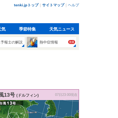
tenki.jpトップ
｜
サイトマップ
｜
ヘルプ
天気
季節特集
天気ニュース
象予報士の解説
熱中症情報
注目
風13号
(ドルフィン)
07日23:00現在