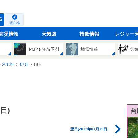
索
現在地
防災情報
天気図
指数情報
レジャー
PM2.5分布予測
地震情報
気
2013年
07月
18日
日)
台
翌日(2013年07月19日)