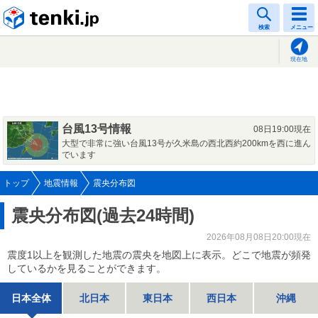
tenki.jp
検索
メニュー
現在地
台風13号情報
08日19:00現在
大型で非常に強い台風13号が久米島の西北西約200kmを西に進ん
でいます
トップ
地震情報
震央分布図
震央分布図(過去24時間)
2026年08月08日20:00現在
震度1以上を観測した地震の震央を地図上に表示。どこで地震が頻発
しているかを見ることができます。
日本全体
北日本
東日本
西日本
沖縄