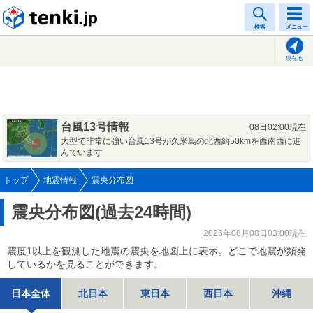
tenki.jp
検索
メニュー
現在地
台風13号情報
08日02:00現在
大型で非常に強い台風13号が久米島の北西約50kmを西南西に進
んでいます
トップ
地震情報
震央分布図
震央分布図(過去24時間)
2026年08月08日03:00現在
震度1以上を観測した地震の震央を地図上に表示。どこで地震が頻発
しているかを見ることができます。
日本全体
北日本
東日本
西日本
沖縄