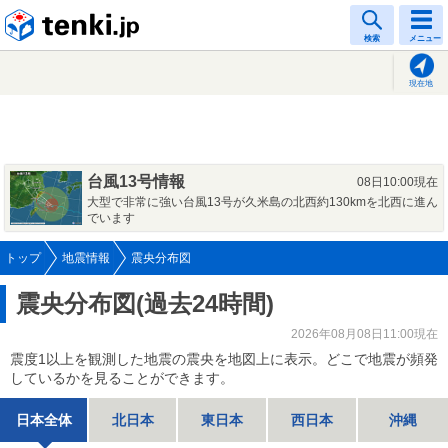
tenki.jp
検索
メニュー
現在地
台風13号情報
08日10:00現在
大型で非常に強い台風13号が久米島の北西約130kmを北西に進ん
でいます
トップ
地震情報
震央分布図
震央分布図(過去24時間)
2026年08月08日11:00現在
震度1以上を観測した地震の震央を地図上に表示。どこで地震が頻発
しているかを見ることができます。
日本全体
北日本
東日本
西日本
沖縄