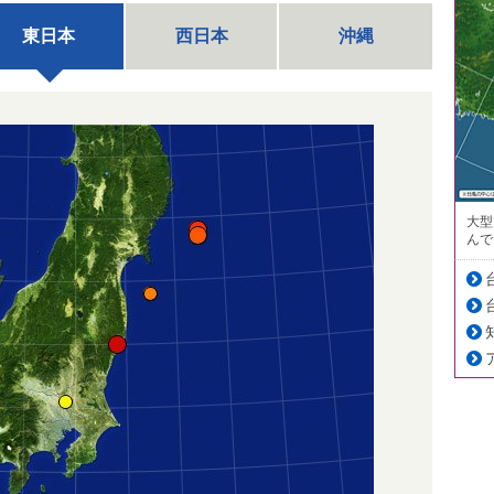
東日本
西日本
沖縄
大型
んで