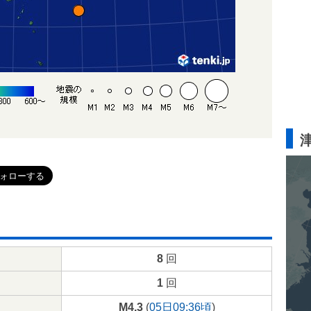
8
回
1
回
M4.3
(
05日09:36頃
)