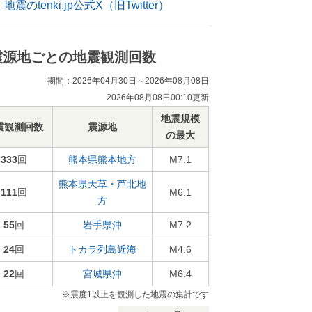
地震のtenki.jp公式X（旧Twitter）
震源地ごとの地震観測回数
期間：2026年04月30日～2026年08月08日
2026年08月08日00:10更新
地震規模
震観測回数
震源地
の最大
333
回
熊本県熊本地方
M7.1
熊本県天草・芦北地
111
回
M6.1
方
55
回
岩手県沖
M7.2
24
回
トカラ列島近海
M4.6
22
回
宮城県沖
M6.4
※震度1以上を観測した地震の集計です