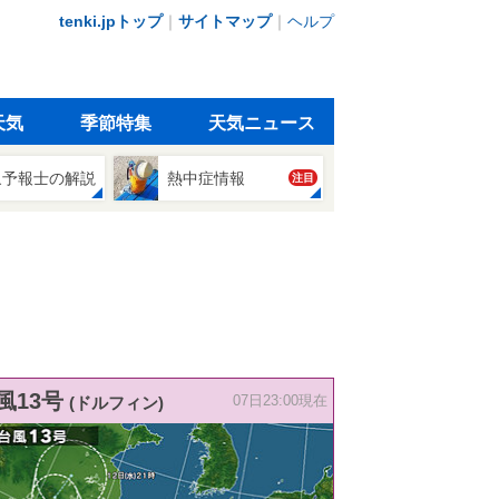
tenki.jpトップ
｜
サイトマップ
｜
ヘルプ
天気
季節特集
天気ニュース
象予報士の解説
熱中症情報
注目
風13号
(ドルフィン)
07日23:00現在