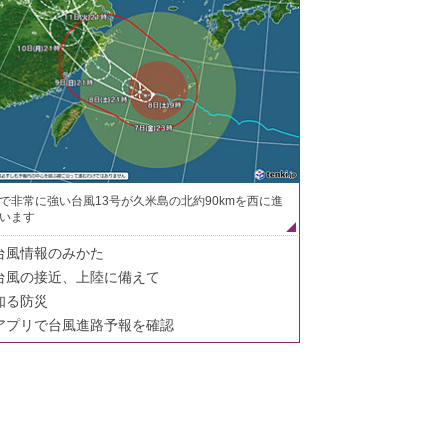
で非常に強い台風13号が久米島の北約90kmを西に進
います
台風情報のみかた
台風の接近、上陸に備えて
知る防災
アプリで台風進路予報を確認