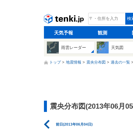
tenki.jp
検
天気予報
観測
雨雲レーダー
天気図
トップ
地震情報
震央分布図
過去の一覧
震央分布図(2013年06月05
前日(2013年06月04日)