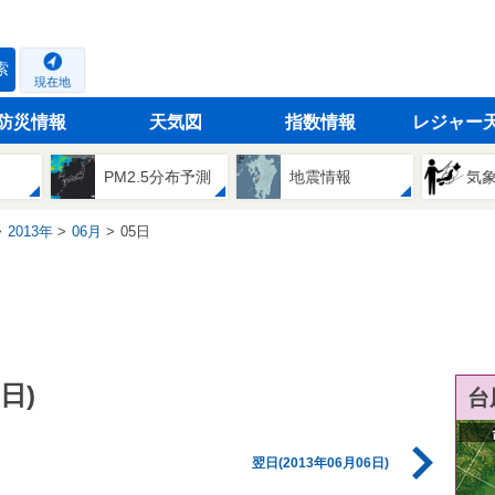
索
現在地
防災情報
天気図
指数情報
レジャー
PM2.5分布予測
地震情報
気
2013年
06月
05日
日)
台
翌日(2013年06月06日)