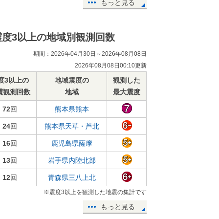
もっと見る
震度3以上の地域別観測回数
期間：2026年04月30日～2026年08月08日
2026年08月08日00:10更新
度3以上の
地域震度の
観測した
震観測回数
地域
最大震度
72
回
熊本県熊本
24
回
熊本県天草・芦北
16
回
鹿児島県薩摩
13
回
岩手県内陸北部
12
回
青森県三八上北
※震度3以上を観測した地震の集計です
もっと見る