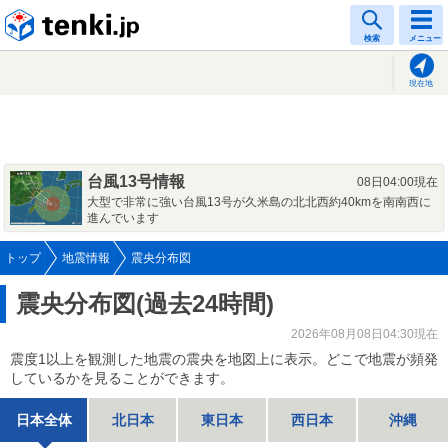
tenki.jp
検索
メニュー
現在地
台風13号情報
08日04:00現在
大型で非常に強い台風13号が久米島の北北西約40kmを南南西に
進んでいます
トップ
地震情報
震央分布図
震央分布図(過去24時間)
2026年08月08日04:30現在
震度1以上を観測した地震の震央を地図上に表示。どこで地震が頻発
しているかを見ることができます。
日本全体
北日本
東日本
西日本
沖縄