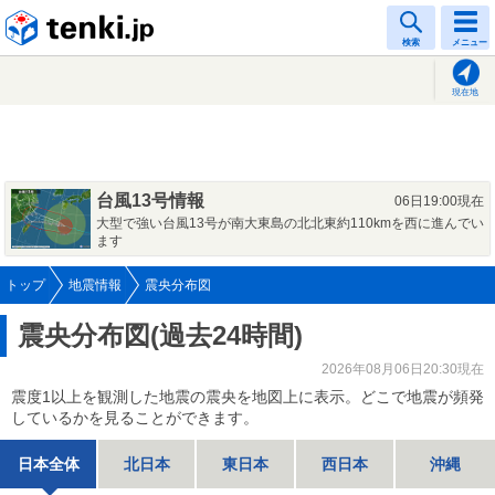
tenki.jp
検索
メニュー
現在地
台風13号情報
06日19:00現在
大型で強い台風13号が南大東島の北北東約110kmを西に進んでい
ます
トップ
地震情報
震央分布図
震央分布図(過去24時間)
2026年08月06日20:30現在
震度1以上を観測した地震の震央を地図上に表示。どこで地震が頻発
しているかを見ることができます。
日本全体
北日本
東日本
西日本
沖縄