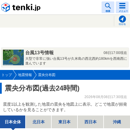
tenki.jp
検索
メニュー
現在地
台風13号情報
08日17:00現在
大型で非常に強い台風13号が久米島の西北西約180kmを西南西に
進んでいます
トップ
地震情報
震央分布図
震央分布図(過去24時間)
2026年08月08日17:30現在
震度1以上を観測した地震の震央を地図上に表示。どこで地震が頻発
しているかを見ることができます。
日本全体
北日本
東日本
西日本
沖縄