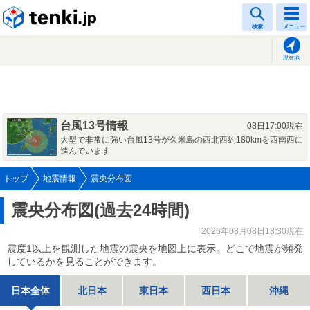
tenki.jp
検索
メニュー
現在地
台風13号情報
08日17:00現在
大型で非常に強い台風13号が久米島の西北西約180kmを西南西に
進んでいます
トップ
地震情報
震央分布図
震央分布図(過去24時間)
2026年08月08日18:30現在
震度1以上を観測した地震の震央を地図上に表示。どこで地震が頻発
しているかを見ることができます。
日本全体
北日本
東日本
西日本
沖縄