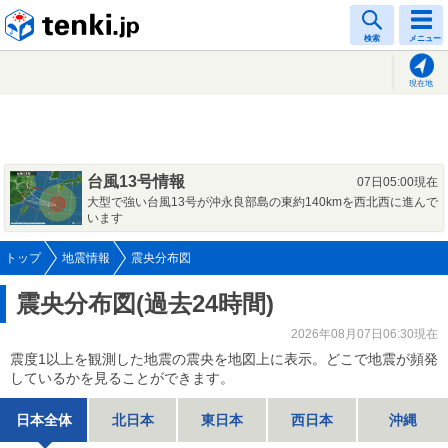
tenki.jp
検索
メニュー
現在地
台風13号情報
07日05:00現在
大型で強い台風13号が沖永良部島の東約140kmを西北西に進んで
います
トップ
地震情報
震央分布図
震央分布図(過去24時間)
2026年08月07日06:30現在
震度1以上を観測した地震の震央を地図上に表示。どこで地震が頻発
しているかを見ることができます。
日本全体
北日本
東日本
西日本
沖縄