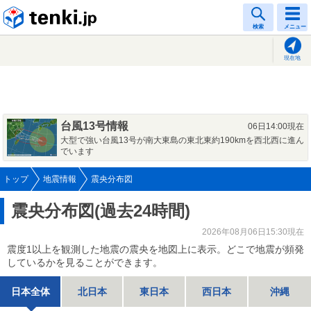
tenki.jp
検索
メニュー
現在地
台風13号情報
06日14:00現在
大型で強い台風13号が南大東島の東北東約190kmを西北西に進ん
でいます
トップ
地震情報
震央分布図
震央分布図(過去24時間)
2026年08月06日15:30現在
震度1以上を観測した地震の震央を地図上に表示。どこで地震が頻発
しているかを見ることができます。
日本全体
北日本
東日本
西日本
沖縄