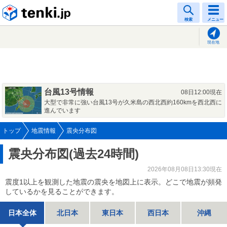
tenki.jp
検索
メニュー
現在地
台風13号情報
08日12:00現在
大型で非常に強い台風13号が久米島の西北西約160kmを西北西に
進んでいます
トップ
地震情報
震央分布図
震央分布図(過去24時間)
2026年08月08日13:30現在
震度1以上を観測した地震の震央を地図上に表示。どこで地震が頻発
しているかを見ることができます。
日本全体
北日本
東日本
西日本
沖縄