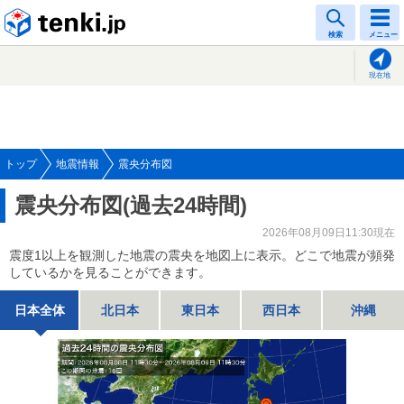
tenki.jp
検索
メニュー
現在地
トップ
地震情報
震央分布図
震央分布図(過去24時間)
2026年08月09日11:30現在
震度1以上を観測した地震の震央を地図上に表示。どこで地震が頻発
しているかを見ることができます。
日本全体
北日本
東日本
西日本
沖縄