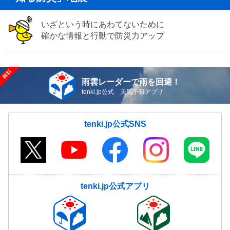
いざという時にあわてないために
確かな情報と行動で防災力アップ
雨雲レーダーで雨を回避！
tenki.jp公式 天気予報アプリ
tenki.jp公式SNS
tenki.jp公式アプリ