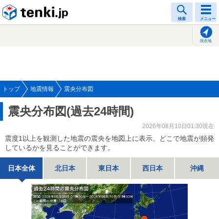
tenki.jp
検索
メニュー
現在地
トップ
地震情報
震央分布図
震央分布図(過去24時間)
2026年08月10日01:30現在
震度1以上を観測した地震の震央を地図上に表示。どこで地震が頻発
しているかを見ることができます。
日本全体
北日本
東日本
西日本
沖縄