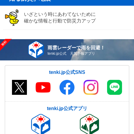
いざという時にあわてないために
確かな情報と行動で防災力アップ
雨雲レーダーで雨を回避！
tenki.jp公式 天気予報アプリ
tenki.jp公式SNS
tenki.jp公式アプリ