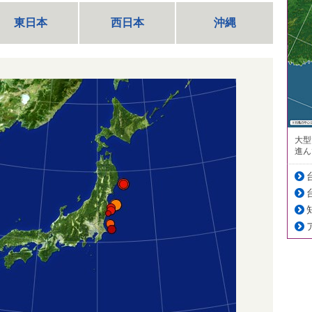
東日本
西日本
沖縄
大型
進ん