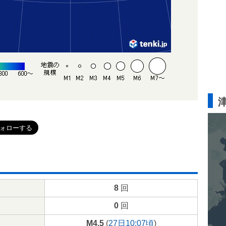
8
回
0
回
M4.5
(
27日10:07頃
)