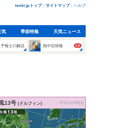
tenki.jpトップ
｜
サイトマップ
｜
ヘルプ
天気
季節特集
天気ニュース
象予報士の解説
熱中症情報
注目
風13号
(ドルフィン)
07日13:00現在