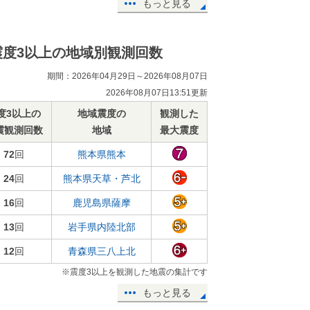
もっと見る
震度3以上の地域別観測回数
期間：2026年04月29日～2026年08月07日
2026年08月07日13:51更新
度3以上の
地域震度の
観測した
震観測回数
地域
最大震度
72
回
熊本県熊本
24
回
熊本県天草・芦北
16
回
鹿児島県薩摩
13
回
岩手県内陸北部
12
回
青森県三八上北
※震度3以上を観測した地震の集計です
もっと見る