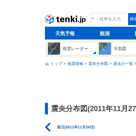
tenki.jp
検
天気予報
観測
雨雲レーダー
天気図
トップ
地震情報
震央分布図
過去の一覧
震央分布図(2011年11月27
前日(2011年11月26日)