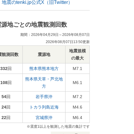
地震のtenki.jp公式X（旧Twitter）
震源地ごとの地震観測回数
期間：2026年04月29日～2026年08月07日
2026年08月07日13:50更新
地震規模
震観測回数
震源地
の最大
332
回
熊本県熊本地方
M7.1
熊本県天草・芦北地
108
回
M6.1
方
54
回
岩手県沖
M7.2
24
回
トカラ列島近海
M4.6
22
回
宮城県沖
M6.4
※震度1以上を観測した地震の集計です