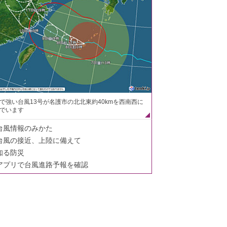
で強い台風13号が名護市の北北東約40kmを西南西に
でいます
台風情報のみかた
台風の接近、上陸に備えて
知る防災
アプリで台風進路予報を確認