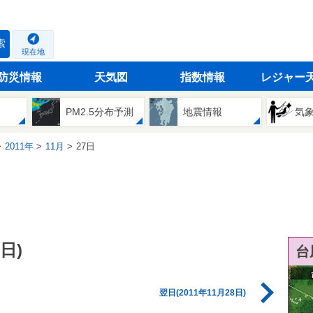
索
現在地
防災情報
天気図
指数情報
レジャー
PM2.5分布予測
地震情報
気
2011年
11月
27日
日)
台
翌日(2011年11月28日)