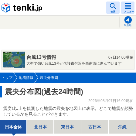
tenki.jp
検索
メニュー
現在地
台風13号情報
07日14:00現在
大型で強い台風13号が名護市付近を西南西に進んでいます
トップ
地震情報
震央分布図
震央分布図(過去24時間)
2026年08月07日16:00現在
震度1以上を観測した地震の震央を地図上に表示。どこで地震が頻発
しているかを見ることができます。
日本全体
北日本
東日本
西日本
沖縄