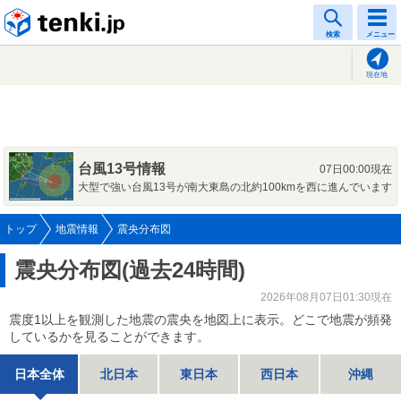
tenki.jp
検索
メニュー
現在地
台風13号情報
07日00:00現在
大型で強い台風13号が南大東島の北約100kmを西に進んでいます
トップ
地震情報
震央分布図
震央分布図(過去24時間)
2026年08月07日01:30現在
震度1以上を観測した地震の震央を地図上に表示。どこで地震が頻発
しているかを見ることができます。
日本全体
北日本
東日本
西日本
沖縄