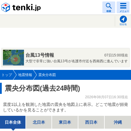
tenki.jp
検索
メニュー
現在地
台風13号情報
07日15:00現在
大型で非常に強い台風13号が名護市付近を西南西に進んでいます
トップ
地震情報
震央分布図
震央分布図(過去24時間)
2026年08月07日16:30現在
震度1以上を観測した地震の震央を地図上に表示。どこで地震が頻発
しているかを見ることができます。
日本全体
北日本
東日本
西日本
沖縄